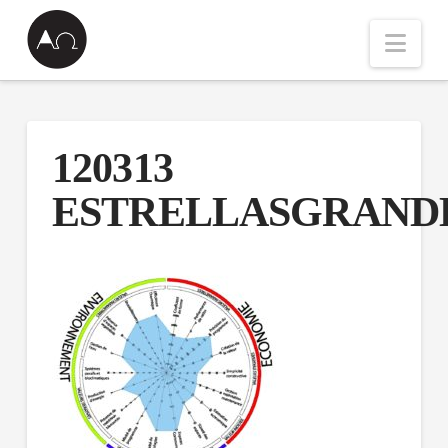
Nav
120313
ESTRELLASGRAND